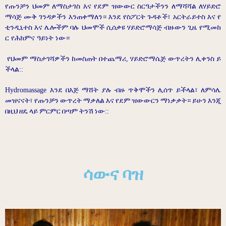
የጡንቻን
ህመም
ለማስታገስ
እና
የደም
ዝውውር
ስርዓታችንን
ለማሻሻል
ለሃይድሮ
ማሳጅ
ሙቅ
ገንዳዎችን
እንጠቀማለን።
እንደ
የስፖርት
ጉዳቶች፣
አርትራይተስ
እና
የ
ቲንዲኒተስ
እና
ሌሎችም
ባሉ
ህመሞች
ሲሰቃዩ
ሃይድሮማሳጅ
ብዙውን
ጊዜ
የሚመከ
ር
የሕክምና
ዓይነት
ነው።
የህመም
ማስታገሻዎችን
ከመስጠት
በተጨማሪ
,
ሃይድሮማሴጅ
ውጥረትን
ሊቀንስ
ይ
ችላል
::
Hydromassage
እንደ
በእጅ
ማሸት
ያሉ
ብዙ
ጥቅሞችን
ሊሰጥ
ይችላል፣
ለምሳሌ
መዝናናት፣
የጡንቻን
ውጥረት
ማቃለል
እና
የደም
ዝውውርን
ማነቃቃት።
ይሁን
እንጂ
በዚህ
ዘዴ
ላይ
ምርምር
በጣም
ትንሽ
ነው
::
ሳውና ባዝ