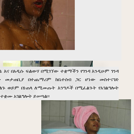
መታሻ /Hydromassage
ኔ እና በአዲሱ ፍልውሃ በሚገኘው ተቋማችን የገንዳ እንዲሁም ገንዳ
ው መታጠቢያ በተጨማሪም ከቤተሰብ ጋር ሆነው መስተናገድ
ልጉ ወይም በነጠላ ለሚመጡት እንግዶች በሚፈልጉት የአገልግሎት
 ተቋሙ አገልግሎት ይሠጣል፡፡