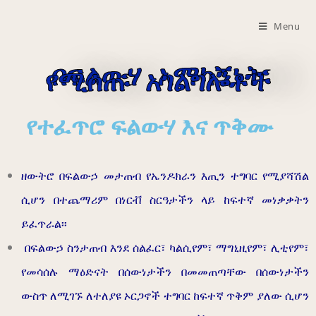
Menu
በፍልውሃ አማካኝነት
የሚሰጡ አገልግሎቶች
የተፈጥሮ ፍልውሃ እና ጥቅሙ
ዘውትሮ በፍልውኃ መታጠብ የኤንዶክራን እጢን ተግባር የሚያሻሽል
ሲሆን በተጨማሪም በነርቭ ስርዓታችን ላይ ከፍተኛ መነቃቃትን
ይፈጥራል፡፡
በፍልውኃ ስንታጠብ እንደ ሰልፈር፣ ካልሲየም፣ ማግኒዚየም፣ ሊቲየም፣
የመሳሰሉ ማዕድናት በሰውነታችን በመመጠጣቸው በሰውነታችን
ውስጥ ለሚገኙ ለተለያዩ ኦርጋኖች ተግባር ከፍተኛ ጥቅም ያለው ሲሆን