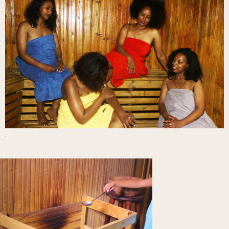
.
ስቲም ባዝ