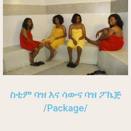
ስቲም ባዝ እና ሳውና ባዝ ፖኬጅ
/Package/