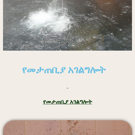
የመታጠቢያ አገልግሎት
የመታጠቢያ አገልግሎት