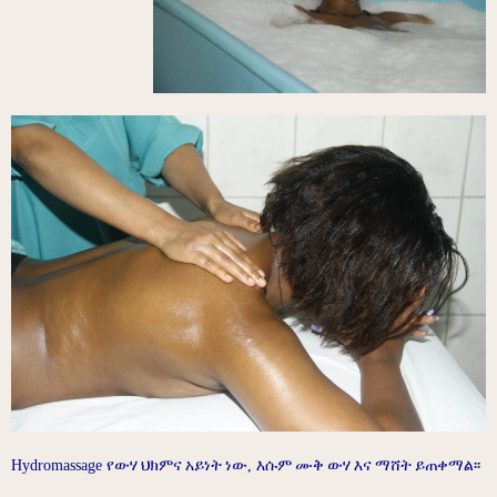
Hydromassage
የውሃ
ህክምና
አይነት
ነው
,
እሱም
ሙቅ
ውሃ
እና
ማሸት
ይጠቀማል፡፡