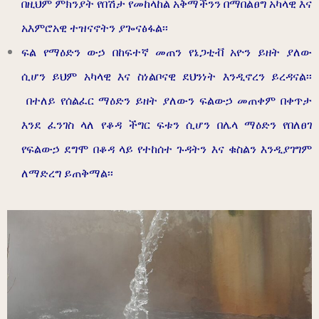
በዚህም ምክንያት የበሽታ የመከላከል አቅማችንን በማበልፀግ አካላዊ እና
አእምሮአዊ ተዝናኖትን ያጐናፅፋል፡፡
ፍል የማዕድን ውኃ በከፍተኛ መጠን የኔጋቲቭ አዮን ይዘት ያለው
ሲሆን
ይህም አካላዊ እና ስነልቦናዊ ደህንነት እንዲኖረን ይረዳናል፡፡
በተለይ የሰልፈር ማዕድን ይዘት ያለውን ፍልውኃ መጠቀም በቀጥታ
እንደ ፈንገስ ላለ የቆዳ ችግር ፍቱን ሲሆን በሌላ ማዕድን የበለፀገ
የፍልውኃ ደግሞ በቆዳ ላይ የተከሰተ ጉዳትን እና ቁስልን እንዲያገግም
ለማድረግ ይጠቅማል፡፡