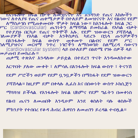
የእንፋሎት ክፍል ሰዎች ለመዝናናት እና አንዳንድ የጤና እክሎችን 
ሳውና ለተለያዩ የጤና ጠቀሜታዎች በተለይም ለመዝናናት እና የልብና የደም 
ለማስታገስ የሚጠቀሙበት ሞቃት ክፍል ነው። ከእንፋሎት ክፍል ጋር 
ሥር (cardiovascular) ጤንነትን ለማሻሻል ይመከራል. የአካል ብቃት 
የተያያዙ በርካታ የጤና ጥቅሞች አሉ, የደም ዝውውርን ያሻሽላል 
ባለሙያዎች የአካል ብቃት እንቅስቃሴ ካደረጉ በኋላ ጡንቻዎችን 
በእንፋሎት ክፍል ውስጥ መቀመጥ በልብና የደም ሥር 
ስለሚያዝናና መርዛማ ንጥረ ነገሮችን ለማስወገድ ስለሚረዳ ሳውናን 
(cardiovascular system) ላይ በተለይም በዕድሜ የገፉ ሰዎች ላይ 
መታጠብ ይመክራሉ።
ጠቃሚ ተጽእኖ እንዳለው ታይቷል. በተደረገ ጥናት እንዳመለከተው 
እርጥበት ያለው ሙቀት ፣ ለምሳሌ በእንፋሎት ክፍል ውስጥ ፣ ትናንሽ 
የደም ሥሮችን ወይም የደም ቧንቧዎችን በማስፋት የደም ዝውውርን 
ያሻሽላል። ከዚያም ደም በቀላሉ ሊፈስ እና በሰውነት ውስጥ ኦክሲጅን 
ማጓጓዝ ይችላል. የእንፋሎት ክፍል ህክምና የደም ግፊትን በመቀነስ 
የልብ ጤናን ለመጠበቅ እንዲሁም እንደ ቁስለት ባሉ ቁስሎች 
ምክንያት የተሰበረ የቆዳ ሕብረ ሕዋስን ለመጠገን ይረዳል ተብሏል።