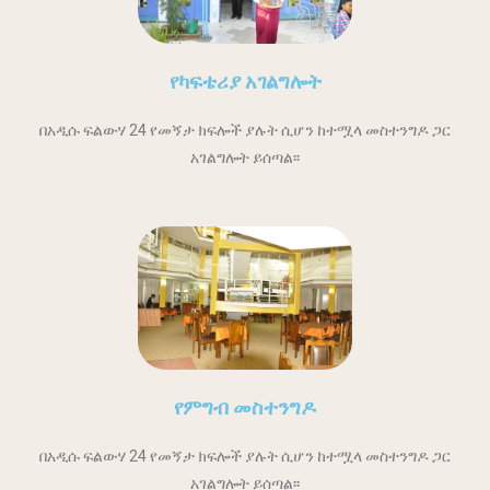
የካፍቴሪያ አገልግሎት
በአዲሱ ፍልውሃ 24 የመኝታ ክፍሎች ያሉት ሲሆን ከተሟላ መስተንግዶ ጋር
አገልግሎት ይሰጣል፡፡
የምግብ መስተንግዶ
በአዲሱ ፍልውሃ 24 የመኝታ ክፍሎች ያሉት ሲሆን ከተሟላ መስተንግዶ ጋር
አገልግሎት ይሰጣል፡፡