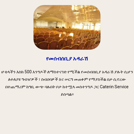
የመሰብሰቢያ አዳራሽ
ሆቴላችን እስከ 500 እንግዶች ለማስተናገድ የሚችል የመሰብሰቢያ አዳራሽ ያሉት ሲሆን
ለተለያዩ ግብዠዎች ፣ ስብሰባዎች እና ሠርግ መጠቀም የማያስችል በታ ሲኖረው
በተጨማሪም ከግቢ ውጭ ባሉበት ቦታ ከተሟላ መስተንግዶ ጋር Caterin Service
ይሰጣል፡፡