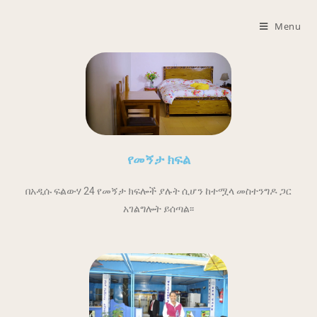
Menu
የመኝታ ክፍል
በአዲሱ ፍልውሃ 24 የመኝታ ክፍሎች ያሉት ሲሆን ከተሟላ መስተንግዶ ጋር
አገልግሎት ይሰጣል፡፡