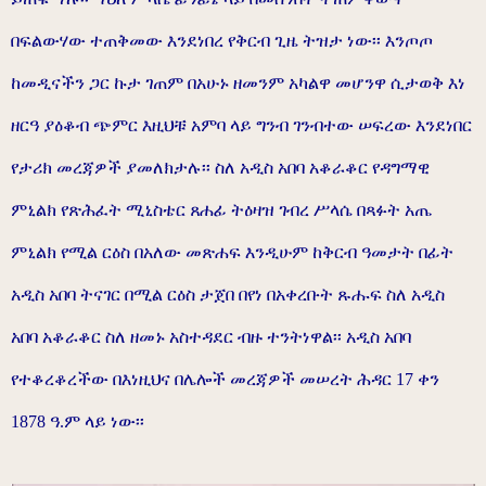
በፍልውሃው ተጠቅመው እንደነበረ የቅርብ ጊዜ ትዝታ ነው፡፡ እንጦጦ
ከመዲናችን ጋር ኩታ ገጠም በአሁኑ ዘመንም አካልዋ መሆንዋ ሲታወቅ እነ
ዘርዓ ያዕቆብ ጭምር እዚህቹ አምባ ላይ ግንብ ገንብተው ሠፍረው እንደነበር
የታሪክ መረጃዎች ያመለክታሉ፡፡ ስለ አዲስ አበባ አቆራቆር የዳግማዊ
ምኒልክ የጽሕፈት ሚኒስቴር ጸሐፊ ትዕዛዝ ገብረ ሥላሴ በጻፉት አጤ
ምኒልክ የሚል ርዕስ በአለው መጽሐፍ እንዲሁም ከቅርብ ዓመታት በፊት
አዲስ አበባ ትናገር በሚል ርዕስ ታጀበ በየነ በአቀረቡት ጹሑፍ ስለ አዲስ
አበባ አቆራቆር ስለ ዘመኑ አስተዳደር ብዙ ተንትነዋል፡፡ አዲስ አበባ
የተቆረቆረችው በእነዚህና በሌሎች መረጃዎች መሠረት ሕዳር 17 ቀን
1878 ዓ.ም ላይ ነው፡፡