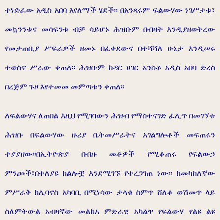
ተነድፈው አዲስ አበባ እየለማች ሄደች፡፡ በአንጻሩም ፍልውሃው ነገሥታቱ፣
መኳንንቱና መሳፍንቱ ብቻ ሳይሆኑ ሕዝቡም በብዛት እንዲያዘወትረው
የመታጠቢያ ሥፍራዎች ዘመኑ በፈቀደውና በተሻሻለ ሁኔታ እንዲሠሩ
ተወስኖ ሥራው ቀጠለ፡፡ ሕዝቡም ከዳር ሀገር አንስቶ አዲስ አበባ ድረስ
በረጅም ጉዞ እየተመመ መምጣቱን ቀጠለ፡፡
ለፍልውሃና ለጠበል እዚህ የሚገባውን ሕዝብ የማስተናገድ ፈሊጥ በመገኘቱ
ሕዝቡ በፍልውሃው ዙሪያ ቤትመሥራትና አገልግሎቶች መፍጠሩን
ተያያዘው፡፡በኢትዮጵያ በብዙ መቶዎች የሚቆጠሩ የፍልውኃ
ምንጮች፣በተለያዩ ክልሎቿ እንደሚገኙ የተረጋገጠ ነው፡፡ ከመካከለኛው
ምሥራቅ ከሊባኖስ አካባቢ በሚነሳው ታላቁ ስምጥ ሸለቆ ወሽመጥ ላይ
ስለምትውል አብዛኛው መልክአ ምድራዊ አካልዋ የፍልውሃ የልዩ ልዩ