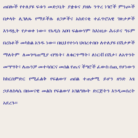
ጠበሎች የተለያዩ ፍቱን መድኃኒት ያቋቱና ያዘሉ ንጥረ ነገሮች ምንጮች
በቃላት ሊገለጹ የማይችሉ ፀጋዎችና አስደናቂ ተፈጥሮአዊ ገጽታዎች
እንዳሏት የታወቀ ነው፡፡ የአዲስ አበባ ፍልውሃም ከእነዚሁ ሕሩይና ግሩም
በረከቶች መካከል አንዱ ነው፡፡ በዚህ የተነሳ ህብረተሰቡ ለተለያዩ በሽታዎች
ማለትም ለመገጣጠሚያ ብግነት፣ ለቁርጥማት፣ ለነርቭ በሽታ፣ ለአጥንት
መሣሣት፣ ለጡንቻ መተሳሰርና መሰል የጤና ችግሮች ፈውስ ሰጪ የሆነውን
ከከርሰምድር የሚፈልቅ የፍልውሃ ጠበል ተጠቃሚ ይሆን ዘንድ አፄ
ኃይለስላሴ በዘመናዊ መልክ የፍልውሃ አገልግሎት ድርጅትን እንዲመሰረት
አደረጉ፡፡