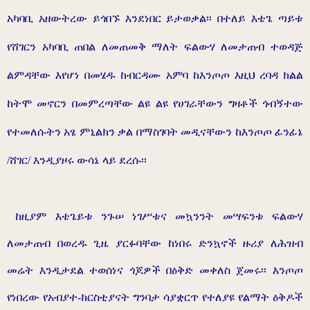
አካባቢ አዘውትረው ይጎበኙ እንደነበር ይታወቃል፡፡ በተለይ እቴጌ ጣይቱ
የሸገርን አካባቢ ጠበል ለመጠመቅ ማለት ፍልውሃ ለመታጠብ ተወዳጅ
ልምዳቸው እየሆነ በመሄዱ ከብርዳሙ አምባ ከእንጦጦ እዚህ ረባዳ ክልል
ከትሞ መኖርን በመምረጣቸው ልዩ ልዩ የሀገራቸውን ግዛቶች ጎብኝተው
የተመለሱትን አፄ ምኒልክን ቃል በማስገባት መዲናቸውን ከእንጦጦ ፊንፊኔ
/ሸገር/ እንዲያዞሩ ውሳኔ ላይ ደረሱ፡፡
ከዚያም እቴጌይቱ ንጉሠ ነገሥቱና መኳንንት መሣፍንቱ ፍልውሃ
ለመታጠብ በወረዱ ጊዜ ያርፉባቸው ከነበሩ ድንኳኖች ዙሪያ ለሕዝብ
መሬት እንዲታደል ተወሰነና ጎጆዎች በዕቅድ መቀለስ ጀመሩ፡፡ እንጦጦ
የነበረው የአብያተ-ክርስቲያናት ግንባታ ሳያቋርጥ የተለያዩ የልማት ዕቅዶች