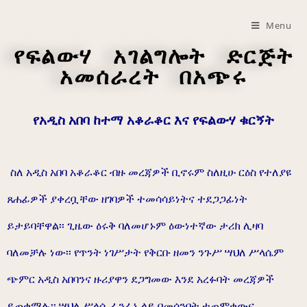
Menu
የፍልውሃ
አገልግሎት
ድርጅት
አመሰራረት
በአጭሩ
የአዲስ አበባ ከተማ አቆራቆር እና የፍልውሃ ቁርኝት
ስለ አዲስ አበባ አቆራቆር ብዙ መረጃዎች ቢኖሩም ስለዚሁ ርዕስ የተለያዩ
ጸሐፊዎች ያቀረቧቸው ዘገባዎች ተመሳሳይነትና ተደጋጋፊነት
ይታይባቸዋል፡፡ ጊዜው ዕሩቅ ባለመሆኑም ዕውነተኛው ታሪክ ሊዛባ
ባለመቻሉ ነው፡፡ የጥንት ነገሥታት የቅርቡ ዘመን ንጉሥ ሣህለ ሥላሴም
ጭምር አዲስ አበባንና ዙሪያዋን ደጋግመው እንደ አረፉባት መረጃዎች
ይጠቁማሉ፡፡ ሣህለ ሥላሴ ፊንፊኔ ላይ በመሰንበት ተጠምቀውና