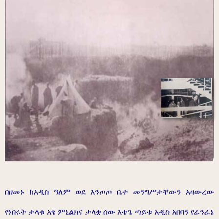
በዘመኑ ከአዲስ ዓለም ወደ እንጦጦ ቤተ መንግሥታቸውን አዛውረው
የነበሩት ታላቁ አፄ ምኒልክና ታላቋ ሰው እቴጌ ጣይቱ አዲስ አበባን የፊንፊኔ