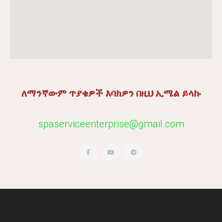
ለማንኛውም
ጥያቄዎች
እባክዎን
በዚህ
ኢሜል
ይላኩ
spaserviceenterprise@gmail.com